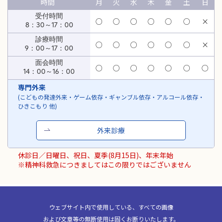
時間
月
火
水
木
金
土
日
受付時間
○
○
○
○
○
○
×
8：30～17：00
診療時間
○
○
○
○
○
○
×
9：00～17：00
面会時間
○
○
○
○
○
○
○
14：00～16：00
専門外来
(こどもの発達外来・ゲーム依存・ギャンブル依存・アルコール依存・
ひきこもり 他)
外来診療
休診日／日曜日、祝日、夏季(8月15日)、年末年始
※精神科救急につきましてはこの限りではございません
ウェブサイト内で使用している、すべての画像
および文章等の無断使用は固くお断りいたします。