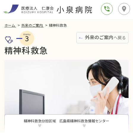
ホーム
外来のご案内
精神科救急
menu
外来のご案内
へ戻る
3
精神科救急
精神科救急分担区域
広島県精神科救急情報センター