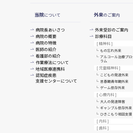
当院
外来
について
のご案内
病院長あいさつ
外来受診のご案内
病院の概要
診療科目
病院の特徴
[ 精神科 ]
医師の紹介
もの忘れ外来
看護部の紹介
アルコール治療プロ
ラム
作業療法について
[ 児童精神科 ]
地域医療連携科
認知症疾患
こどもの発達外来
支援センターについて
思春期青年期外来
ゲーム依存外来
[ 心療内科 ]
大人の発達障害
ギャンブル依存外来
ひきこもり相談支援
[ 内科 ]
[ 歯科 ]