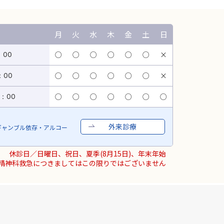
月
火
水
木
金
土
日
○
○
○
○
○
○
×
：00
○
○
○
○
○
○
×
：00
○
○
○
○
○
○
○
6：00
外来診療
ギャンブル依存・アルコー
休診日／日曜日、祝日、夏季(8月15日)、年末年始
精神科救急につきましてはこの限りではございません